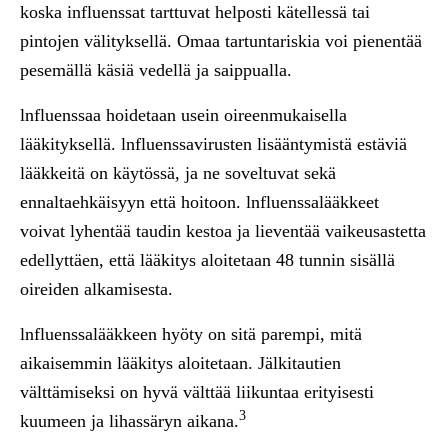
koska influenssat tarttuvat helposti kätellessä tai
pintojen välityksellä. Omaa tartuntariskia voi pienentää
pesemällä käsiä vedellä ja saippualla.
lnfluenssaa hoidetaan usein oireenmukaisella
lääkityksellä. lnfluenssavirusten lisääntymistä estäviä
lääkkeitä on käytössä, ja ne soveltuvat sekä
ennaltaehkäisyyn että hoitoon. lnfluenssalääkkeet
voivat lyhentää taudin kestoa ja lieventää vaikeusastetta
edellyttäen, että lääkitys aloitetaan 48 tunnin sisällä
oireiden alkamisesta.
lnfluenssalääkkeen hyöty on sitä parempi, mitä
aikaisemmin lääkitys aloitetaan. Jälkitautien
välttämiseksi on hyvä välttää liikuntaa erityisesti
3
kuumeen ja lihassäryn aikana.