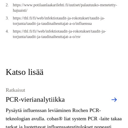
https://www.potilaanlaakarilehti.fi/uutiset/palautuuko-menetetty-
hajuaisti/
https://thl.fi/fi/web/infektiotaudit-ja-rokotukset/taudit-ja-
torjunta/taudit-ja-taudinaiheuttajat-a-o/influenssa
https://thl.fi/fi//web/infektiotaudit-ja-rokotukset/taudit-ja-
torjunta/taudit-ja-taudinaiheuttajat-a-o/rsv
Katso lisää
Ratkaisut
PCR-vierianalytiikka
Pysäytä influenssan leviäminen Rochen PCR-
teknologian avulla. cobas® liat system PCR -laite takaa
tarkat ja luotettavat influenssatestitulokset nopeasti.