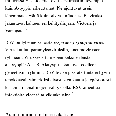
lnfluenssa B
-epidemiat ovat keskimäärin lievempiä
kuin A-tyypin aiheuttamat. Ne ajoittuvat usein
lähemmas kevättä kuin talvea. lnfluenssa B -virukset
jakautuvat kahteen eri kehityslinjaan, Victoria ja
3
Yamagata.
RSV
on lyhenne sanoista
respiratory syncytial virus
.
Virus kuuluu paramyksoviruksiin, pneumovirusten
ryhmään. Viruksesta tunnetaan kaksi erilaista
alatyyppiä: A ja B. Alatyypit jakautuvat edelleen
geneettisiin ryhmiin. RSV leviää pisaratartuntana hyvin
tehokkaasti esimerkiksi aivastusten kautta ja epäsuorasti
käsien tai nenäliinojen välityksellä. RSV aiheuttaa
4
infektioita yleensä talvikuukausina.
Ajankohtainen influenssakatsaus