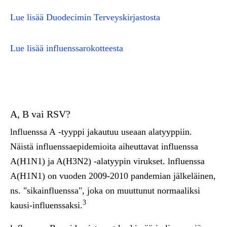
Lue lisää Duodecimin Terveyskirjastosta
Lue lisää influenssarokotteesta
A, B vai RSV?
lnfluenssa A
-tyyppi jakautuu useaan alatyyppiin.
Näistä influenssaepidemioita aiheuttavat influenssa
A(H1N1) ja A(H3N2) -alatyypin virukset. lnfluenssa
A(H1N1) on vuoden 2009-2010 pandemian jälkeläinen,
ns. "sikainfluenssa", joka on muuttunut normaaliksi
3
kausi-influenssaksi.