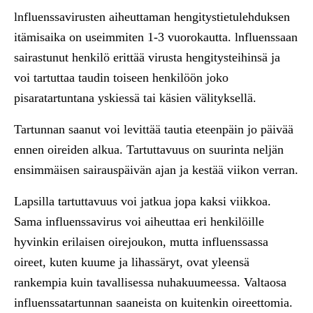
lnfluenssavirusten aiheuttaman hengitystietulehduksen
itämisaika on useimmiten 1-3 vuorokautta. lnfluenssaan
sairastunut henkilö erittää virusta hengitysteihinsä ja
voi tartuttaa taudin toiseen henkilöön joko
pisaratartuntana yskiessä tai käsien välityksellä.
Tartunnan saanut voi levittää tautia eteenpäin jo päivää
ennen oireiden alkua. Tartuttavuus on suurinta neljän
ensimmäisen sairauspäivän ajan ja kestää viikon verran.
Lapsilla tartuttavuus voi jatkua jopa kaksi viikkoa.
Sama influenssavirus voi aiheuttaa eri henkilöille
hyvinkin erilaisen oirejoukon, mutta influenssassa
oireet, kuten kuume ja lihassäryt, ovat yleensä
rankempia kuin tavallisessa nuhakuumeessa. Valtaosa
influenssatartunnan saaneista on kuitenkin oireettomia.