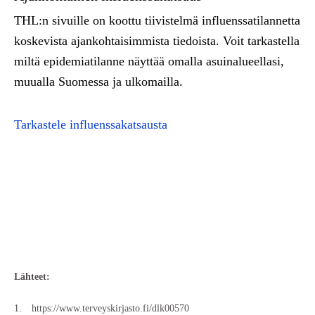
T
HL:
n
s
i
vui
l
le
on
koottu
tiiviste
l
mä
inf
l
uenssatilan
n
etta
koskev
i
sta ajankohtaisimm
i
sta
tiedo
i
sta
.
Vo
i
t tarkastel
l
a
miltä ep
i
dem
i
a
t
i
lanne
n
äyttää oma
ll
a asuina
l
ueellas
i
,
muualla
Suomessa
ja
u
l
k
oma
i
lla
.
Tarkastele influenssakatsausta
Lähteet:
https://www.terveyskirjasto.fi/dlk00570