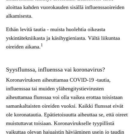
a
l
o
i
ttaa kahden
vuo
r
oka
ud
en
s
i
sä
ll
ä
i
nfl
u
enssaoire
i
den
a
lk
amisesta
.
Eth
än
le
v
i
tä tautia
-
mu
i
sta huolehtia o
i
keasta
ysk
i
n
tätekn
ii
kasta j
a
käs
i
hyg
i
eniasta
.
V
ä
l
t
ä
l
i
i
k
u
ntaa
1
o
i
r
e
i
den
ai
kana
.
Syysflunssa, influenssa vai koronavirus?
Koronav
i
ruksen
aiheuttamaa
COV
I
D
-
19
-
tautia,
i
nfluenssaa
ta
i
muiden
y
l
äheng
i
tyst
i
ev
i
rusten
a
ih
e
u
ttamaa flunssaa
vo
i
o
ll
a
va
i
k
ea ero
tt
aa
t
o
i
s
i
s
t
aan
sama
n
ka
l
tais
t
en oire
i
den
vuoksi.
Kaikki flunssat eivät
ole koronatautia
.
E
p
ä
ti
etoisu
u
tt
a a
i
heu
tt
a
a
se
,
että
oi
r
eet
mu
i
st
u
tt
a
vat
t
oi
s
iaan
.
Koronav
i
r
u
kse
l
l
e
t
y
ypi
lli
stä
vaikuttaa o
l
evan
hajuaist
i
n
häv
i
äm
i
ne
n
use
i
n
j
o
taud
i
n