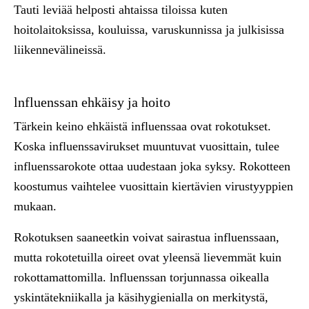
Tauti leviää helposti ahtaissa tiloissa kuten
hoitolaitoksissa, kouluissa, varuskunnissa ja julkisissa
liikennevälineissä.
lnfluenssan ehkäisy ja hoito
Tärkein keino ehkäistä influenssaa ovat rokotukset.
Koska influenssavirukset muuntuvat vuosittain, tulee
influenssarokote ottaa uudestaan joka syksy. Rokotteen
koostumus vaihtelee vuosittain kiertävien virustyyppien
mukaan.
Rokotuksen saaneetkin voivat sairastua influenssaan,
mutta rokotetuilla oireet ovat yleensä lievemmät kuin
rokottamattomilla. lnfluenssan torjunnassa oikealla
yskintätekniikalla ja käsihygienialla on merkitystä,