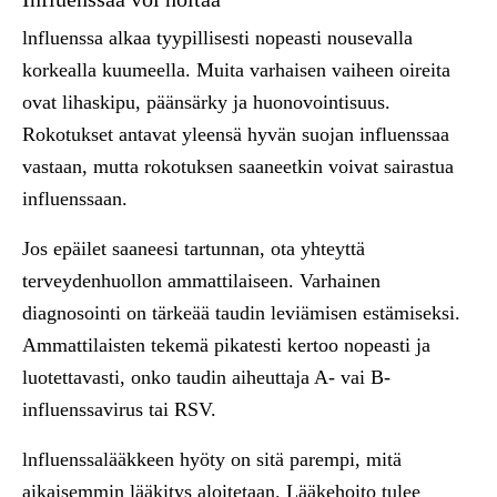
l
n
flue
n
ssa
a
l
kaa
tyypillisesti
nopeasti
nousevalla
k
o
rkea
l
l
a
k
uumee
ll
a
.
Mui
t
a varha
i
sen v
a
ihee
n
o
i
r
e
i
ta
ovat
l
i
h
askipu
,
p
ää
nsä
rky
ja
h
uo
n
o
v
o
i
n
t
i
su
u
s
.
Rokotukset
antavat
y
leensä
h
yvän
suojan
i
n
fluenssaa
vastaan
,
mutta
r
okotukse
n
saa
n
eetk
i
n
vo
i
va
t
sa
ir
as
t
ua
i
n
f
l
u
e
n
ss
a
an.
Jos epäi
l
e
t saaneesi tartunnan
,
ota yhteyttä
terveydenhuollon ammattilaiseen
.
Varhainen
d
i
agnoso
i
nt
i
on t
ä
r
k
eää
t
aud
i
n
l
eviäm
i
sen es
t
äm
i
seks
i.
Ammattilaisten tekemä p
i
ka
t
es
ti
ke
rt
oo nopea
s
ti
ja
lu
ote
tt
avasti, onko ta
ud
in a
i
heuttaja
A
-
va
i
B
-
i
n
fl
uenssav
i
rus tai
RSV.
l
nflue
n
ssa
l
ääkkeen
hyöty
on
s
i
tä
pa
r
emp
i
,
m
i
tä
aika
i
semmin
l
ääk
i
t
ys a
l
oitetaan.
L
ääkeho
i
to
tu
l
ee