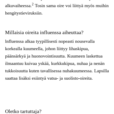
2
a
l
k
u
v
a
ih
eessa
.
T
os
i
n
s
am
a oire
vo
i
li
ittyä
myös
muih
i
n
h
en
g
it
y
st
i
ev
i
ruksiin
.
Millaisia oireita influenssa aiheuttaa?
lnfluenssa alkaa tyypillisesti nopeasti nousevalla
korkealla kuumeella, johon liittyy lihaskipua,
päänsärkyä ja huonovointisuutta. Kuumeen laskettua
ilmaantuu kuivaa yskää, kurkkukipua, nuhaa ja nenän
tukkoisuutta kuten tavallisessa nuhakuumeessa. Lapsilla
saattaa lisäksi esiintyä vatsa- ja suolisto-oireita.
Oletko tartuttaja?