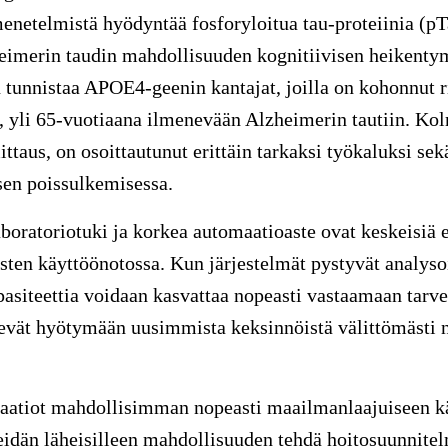
menetelmistä hyödyntää fosforyloitua tau-proteiinia (p
eimerin taudin mahdollisuuden kognitiivisen heikentym
 tunnistaa APOE4-geenin kantajat, joilla on kohonnut ri
 yli 65-vuotiaana ilmenevään Alzheimerin tautiin. Kol
ttaus, on osoittautunut erittäin tarkaksi työkaluksi se
 sen poissulkemisessa.
oratoriotuki ja korkea automaatioaste ovat keskeisiä e
sten käyttöönotossa. Kun järjestelmät pystyvät analys
apasiteettia voidaan kasvattaa nopeasti vastaamaan tarv
sevät hyötymään uusimmista keksinnöistä välittömästi n
aatiot mahdollisimman nopeasti maailmanlaajuiseen 
 heidän läheisilleen mahdollisuuden tehdä hoitosuunnitel