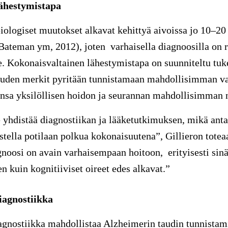
ähestymistapa
ologiset muutokset alkavat kehittyä aivoissa jo 10–20
Bateman ym, 2012), joten varhaisella diagnoosilla on 
e. Kokonaisvaltainen lähestymistapa on suunniteltu tu
auden merkit pyritään tunnistamaan mahdollisimman var
ansa yksilöllisen hoidon ja seurannan mahdollisimman 
hdistää diagnostiikan ja lääketutkimuksen, mikä anta
tella potilaan polkua kokonaisuutena”, Gillieron totea
gnoosi on avain varhaisempaan hoitoon, erityisesti si
n kuin kognitiiviset oireet edes alkavat.”
iagnostiikka
gnostiikka mahdollistaa Alzheimerin taudin tunnistam