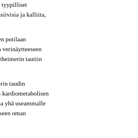
tyypilliset
ivisia ja kalliita,
en potilaan
n verinäytteeseen
zheimerin tautiin
rin taudin
n kardiometabolisen
taa yhä useammalle
äkseen oman