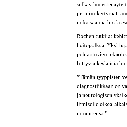
selkäydinnestenäytett
proteiinikertymät: am
mikä saattaa luoda es
Rochen tutkijat kehit
hoitopolkua. Yksi lup
pohjautuvien teknolog
liittyviä keskeisiä bi
”Tämän tyyppisten ve
diagnostiikkaan on va
ja neurologisen yksik
ihmiselle oikea-aikai
minuutensa.”