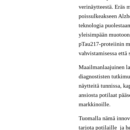
verinäytteestä. Eräs 
poissulkeakseen Alzh
teknologia puolestaan
yleisimpään muotoon,
pTau217-proteiinin mi
vahvistamisessa että
Maailmanlaajuinen lab
diagnostisten tutkimu
näytteitä tunnissa, k
ansiosta potilaat pää
markkinoille.
Tuomalla nämä innov
tarjota potilaille ja