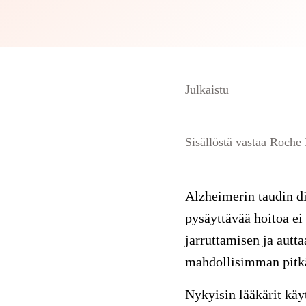
Julkaistu
Sisällöstä vastaa Roche
Alzheimerin taudin di
pysäyttävää hoitoa ei
jarruttamisen ja autt
mahdollisimman pit
Nykyisin lääkärit käy