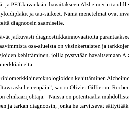
ä
ja PET-kuvauksia, havaitakseen Alzheimerin taudille 
yloidiplakit ja tau-säikeet. Nämä menetelmät ovat invasi
teitä diagnoosin saamiselle.
tävät jatkuvasti diagnostiikkainnovaatioita parantaakse
aavimmista osa-alueista on yksinkertaisten ja tarkkoje
ioiden kehittäminen, joilla pystytään havaitsemaan Al
omerkkiaineita.
ribiomerkkiaineteknologioiden kehittäminen Alzheime
ltava askel eteenpäin”, sanoo
Olivier Gillieron
, Roche
ön elinkaarijohtaja. ”Näissä on potentiaalia mahdollis
sen ja tarkan diagnoosin, jonka he tarvitsevat säilyttä