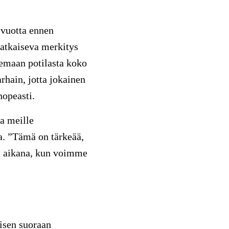
 vuotta ennen
ratkaiseva merkitys
kemaan potilasta koko
hain, jotta jokainen
nopeasti.
a meille
a. ”Tämä on tärkeää,
nä aikana, kun voimme
isen suoraan