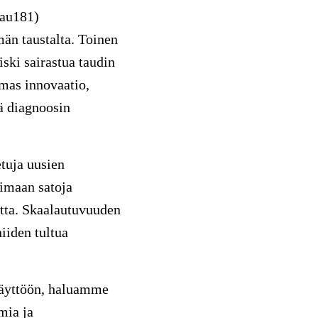
Tau181)
än taustalta. Toinen
ski sairastua taudin
mas innovaatio,
kä diagnoosin
tuja uusien
oimaan satoja
etta. Skaalautuvuuden
iiden tultua
käyttöön, haluamme
mia ja