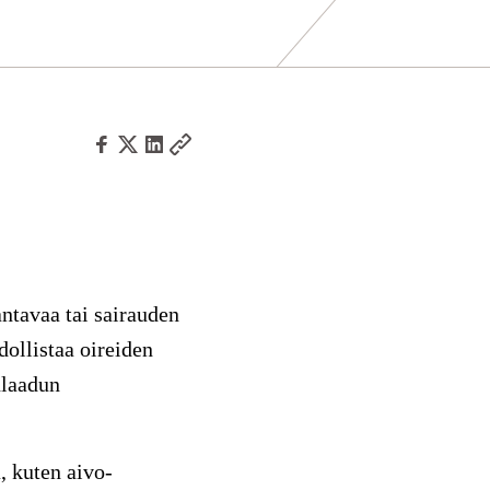
antavaa tai sairauden
dollistaa oireiden
nlaadun
a, kuten
aivo-