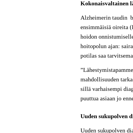
Kokonaisvaltainen l
Alzheimerin taudin bi
ensimmäisiä oireita (
hoidon onnistumisell
hoitopolun ajan: sair
potilas saa tarvitsem
”Lähestymistapamme y
mahdollisuuden tarkas
sillä varhaisempi dia
puuttua asiaan jo enne
Uuden sukupolven d
Uuden sukupolven dia