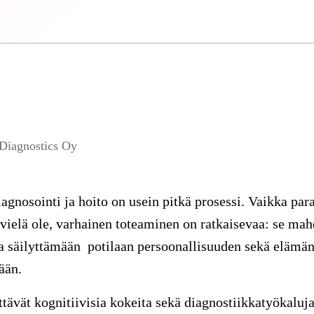
 Diagnostics Oy
agnosointi ja hoito on usein pitkä prosessi. Vaikka par
 vielä ole, varhainen toteaminen on ratkaisevaa: se mah
aa säilyttämään potilaan persoonallisuuden sekä elämä
kään.
ttävät kognitiivisia kokeita sekä diagnostiikkatyökaluj