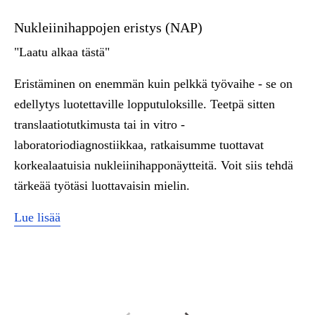
Nukleiinihappojen eristys (NAP)
Se
"
Laatu alkaa tästä"
"
G
Eristäminen on enemmän kuin pelkkä työvaihe - se on
Se
edellytys luotettaville lopputuloksille. Teetpä sitten
ym
translaatiotutkimusta tai in vitro -
Ta
laboratoriodiagnostiikkaa, ratkaisumme tuottavat
ta
korkealaatuisia nukleiinihapponäytteitä. Voit siis tehdä
se
tärkeää työtäsi luottavaisin mielin.
Lue lisää