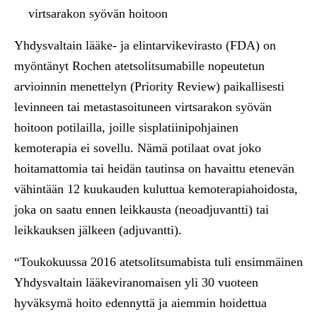
virtsarakon syövän hoitoon
Yhdysvaltain lääke- ja elintarvikevirasto (FDA) on
myöntänyt Rochen atetsolitsumabille nopeutetun
arvioinnin menettelyn (Priority Review) paikallisesti
levinneen tai metastasoituneen virtsarakon syövän
hoitoon potilailla, joille sisplatiinipohjainen
kemoterapia ei sovellu. Nämä potilaat ovat joko
hoitamattomia tai heidän tautinsa on havaittu etenevän
vähintään 12 kuukauden kuluttua kemoterapiahoidosta,
joka on saatu ennen leikkausta (neoadjuvantti) tai
leikkauksen jälkeen (adjuvantti).
“Toukokuussa 2016 atetsolitsumabista tuli ensimmäinen
Yhdysvaltain lääkeviranomaisen yli 30 vuoteen
hyväksymä hoito edennyttä ja aiemmin hoidettua