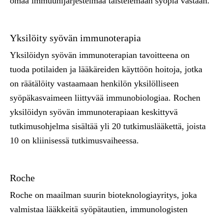
omaa immuunijärjestelmää taistelemaan syöpiä vastaan.
Yksilöity syövän immunoterapia
Yksilöidyn syövän immunoterapian tavoitteena on
tuoda potilaiden ja lääkäreiden käyttöön hoitoja, jotka
on räätälöity vastaamaan henkilön yksilölliseen
syöpäkasvaimeen liittyvää immunobiologiaa. Rochen
yksilöidyn syövän immunoterapiaan keskittyvä
tutkimusohjelma sisältää yli 20 tutkimuslääkettä, joista
10 on kliinisessä tutkimusvaiheessa.
Roche
Roche on maailman suurin bioteknologiayritys, joka
valmistaa lääkkeitä syöpätautien, immunologisten