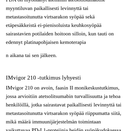
myyntiluvan paikallisesti levinnyttä tai
metastasoitunutta virtsarakon syöpää sekä
etäpesäkkeistä ei-pienisoluista keuhkosyöpää
sairastavien potilaiden hoitoon silloin, kun tauti on
edennyt platinapohjaisen kemoterapia
n aikana tai sen jälkeen.
IMvigor 210 -tutkimus lyhyesti
IMvigor 210 on avoin, faasin II monikeskustutkimus,
jossa arvioitiin atetsolitsumabin turvallisuutta ja tehoa
henkilöillä, jotka sairastavat paikallisesti levinnyttä tai
metastasoitunutta virtsarakon syöpää riippumatta siitä,
mikä määrä immuunijärjestelmän toimintaan
vaikuttavaa PD-L1-proteiinia heidän syöpäkudoksessa