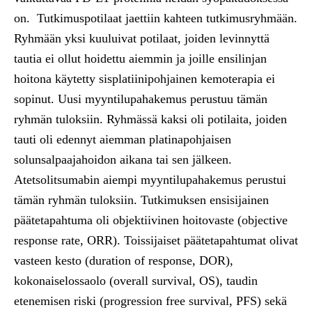
on. Tutkimuspotilaat jaettiin kahteen tutkimusryhmään.
Ryhmään yksi kuuluivat potilaat, joiden levinnyttä
tautia ei ollut hoidettu aiemmin ja joille ensilinjan
hoitona käytetty sisplatiinipohjainen kemoterapia ei
sopinut. Uusi myyntilupahakemus perustuu tämän
ryhmän tuloksiin. Ryhmässä kaksi oli potilaita, joiden
tauti oli edennyt aiemman platinapohjaisen
solunsalpaajahoidon aikana tai sen jälkeen.
Atetsolitsumabin aiempi myyntilupahakemus perustui
tämän ryhmän tuloksiin. Tutkimuksen ensisijainen
päätetapahtuma oli objektiivinen hoitovaste (objective
response rate, ORR). Toissijaiset päätetapahtumat olivat
vasteen kesto (duration of response, DOR),
kokonaiselossaolo (overall survival, OS), taudin
etenemisen riski (progression free survival, PFS) sekä