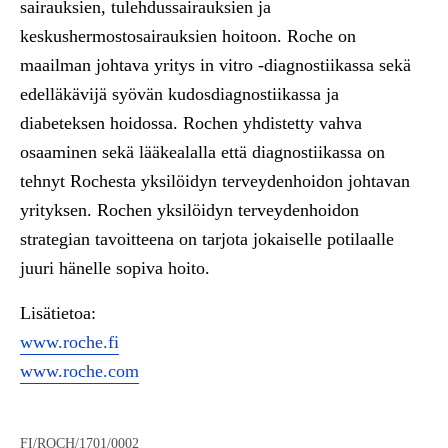
sairauksien, tulehdussairauksien ja
keskushermostosairauksien hoitoon. Roche on
maailman johtava yritys in vitro -diagnostiikassa sekä
edelläkävijä syövän kudosdiagnostiikassa ja
diabeteksen hoidossa. Rochen yhdistetty vahva
osaaminen sekä lääkealalla että diagnostiikassa on
tehnyt Rochesta yksilöidyn terveydenhoidon johtavan
yrityksen. Rochen yksilöidyn terveydenhoidon
strategian tavoitteena on tarjota jokaiselle potilaalle
juuri hänelle sopiva hoito.
Lisätietoa:
www.roche.fi
www.roche.com
FI/ROCH/1701/0002