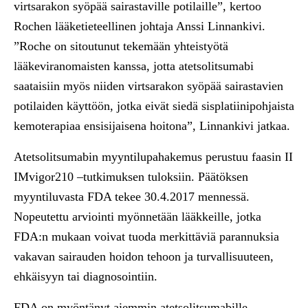
virtsarakon syöpää sairastaville potilaille”, kertoo
Rochen lääketieteellinen johtaja Anssi Linnankivi.
”Roche on sitoutunut tekemään yhteistyötä
lääkeviranomaisten kanssa, jotta atetsolitsumabi
saataisiin myös niiden virtsarakon syöpää sairastavien
potilaiden käyttöön, jotka eivät siedä sisplatiinipohjaista
kemoterapiaa ensisijaisena hoitona”, Linnankivi jatkaa.
Atetsolitsumabin myyntilupahakemus perustuu faasin II
IMvigor210 –tutkimuksen tuloksiin. Päätöksen
myyntiluvasta FDA tekee 30.4.2017 mennessä.
Nopeutettu arviointi myönnetään lääkkeille, jotka
FDA:n mukaan voivat tuoda merkittäviä parannuksia
vakavan sairauden hoidon tehoon ja turvallisuuteen,
ehkäisyyn tai diagnosointiin.
FDA on myöntänyt aiemmin atetsolitsumabille