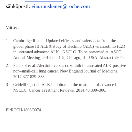
sähköposti:
eija.ruuskanen@roche.com
Viitteet
Cambridge R et al. Updated efficacy and safety data from the
global phase III ALEX study of alectinib (ALC) vs crizotinib (CZ)
in untreated advanced ALK+ NSCLC. To be presented at: ASCO
Annual Meeting; 2018 Jun 1-5; Chicago, IL, USA. Abstract #9043.
Peters S et al. Alectinib versus crizotinib in untreated ALK-positive
non–small-cell lung cancer. New England Journal of Medicine.
2017;377:829–838.
Gridelli C, et al. ALK inhibitors in the treatment of advanced
NSCLC. Cancer Treatment Reviews. 2014;40:300–306.
FI/ROCH/1806/0074