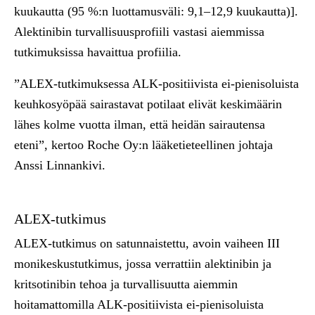
kuukautta (95 %:n luottamusväli: 9,1–12,9 kuukautta)].
Alektinibin turvallisuusprofiili vastasi aiemmissa
tutkimuksissa havaittua profiilia.
”ALEX-tutkimuksessa ALK-positiivista ei-pienisoluista
keuhkosyöpää sairastavat potilaat elivät keskimäärin
lähes kolme vuotta ilman, että heidän sairautensa
eteni”, kertoo Roche Oy:n lääketieteellinen johtaja
Anssi Linnankivi.
ALEX-tutkimus
ALEX-tutkimus on satunnaistettu, avoin vaiheen III
monikeskustutkimus, jossa verrattiin alektinibin ja
kritsotinibin tehoa ja turvallisuutta aiemmin
hoitamattomilla ALK-positiivista ei-pienisoluista