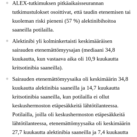
ALEX-tutkimuksen pitkäaikaisseurannan
tutkimustulokset osoittivat, että taudin etenemisen tai
kuoleman riski pieneni (57 %) alektinibihoitoa
saaneilla potilailla.
Alektinibi yli kolminkertaisti keskimääräisen
sairauden etenemättömyysajan (mediaani 34,8
kuukautta, kun vastaava aika oli 10,9 kuukautta
kritsotinibia saaneilla).
Sairauden etenemättömyysaika oli keskimäärin 34,8
kuukautta alektinibia saaneilla ja 14,7 kuukautta
kritsotinibia saaneilla, kun potilailla ei ollut
keskushermoston etäpesäkkeitä lähtötilanteessa.
Potilailla, joilla oli keskushermoston etäpesäkkeitä
lähtötilanteessa, etenemättömyysaika oli keskimäärin
27,7 kuukautta alektinibia saaneilla ja 7,4 kuukautta