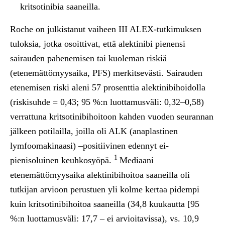
kritsotinibia saaneilla.
Roche on julkistanut vaiheen III ALEX-tutkimuksen
tuloksia, jotka osoittivat, että alektinibi pienensi
sairauden pahenemisen tai kuoleman riskiä
(etenemättömyysaika, PFS) merkitsevästi. Sairauden
etenemisen riski aleni 57 prosenttia alektinibihoidolla
(riskisuhde = 0,43; 95 %:n luottamusväli: 0,32–0,58)
verrattuna kritsotinibihoitoon kahden vuoden seurannan
jälkeen potilailla, joilla oli ALK (anaplastinen
lymfoomakinaasi) –positiivinen edennyt ei-
1
pienisoluinen keuhkosyöpä.
Mediaani
etenemättömyysaika alektinibihoitoa saaneilla oli
tutkijan arvioon perustuen yli kolme kertaa pidempi
kuin kritsotinibihoitoa saaneilla (34,8 kuukautta [95
%:n luottamusväli: 17,7 – ei arvioitavissa), vs. 10,9