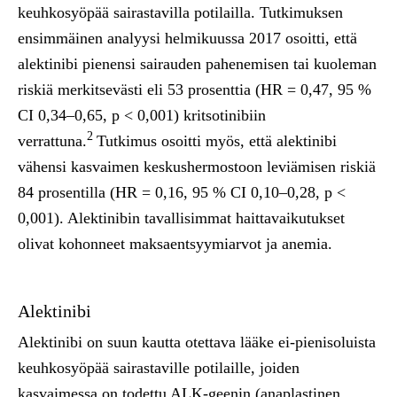
keuhkosyöpää sairastavilla potilailla. Tutkimuksen
ensimmäinen analyysi helmikuussa 2017 osoitti, että
alektinibi pienensi sairauden pahenemisen tai kuoleman
riskiä merkitsevästi eli 53 prosenttia (HR = 0,47, 95 %
CI 0,34–0,65, p < 0,001) kritsotinibiin
2
verrattuna.
Tutkimus osoitti myös, että alektinibi
vähensi kasvaimen keskushermostoon leviämisen riskiä
84 prosentilla (HR = 0,16, 95 % CI 0,10–0,28, p <
0,001). Alektinibin tavallisimmat haittavaikutukset
olivat kohonneet maksaentsyymiarvot ja anemia.
Alektinibi
Alektinibi on suun kautta otettava lääke ei-pienisoluista
keuhkosyöpää sairastaville potilaille, joiden
kasvaimessa on todettu ALK-geenin (anaplastinen