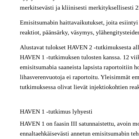
merkitsevästi ja kliinisesti merkityksellisesti 
Emisitsumabin haittavaikutukset, joita esiintyi 
reaktiot, päänsärky, väsymys, ylähengitysteiden
Alustavat tulokset HAVEN 2 -tutkimuksesta all
HAVEN 1 -tutkimuksen tulosten kanssa. 12 vii
emisitsumabia saaneista lapsista raportoitiin h
lihasverenvuotoja ei raportoitu. Yleisimmät e
tutkimuksessa olivat lievät injektiokohtien reak
HAVEN 1 -tutkimus lyhyesti
HAVEN 1 on faasin III satunnaistettu, avoin mo
ennaltaehkäisevästi annetun emisitsumabin teho