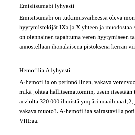
Emisitsumabi lyhyesti
Emisitsumabi on tutkimusvaiheessa oleva monok
hyytymistekijät IXa ja X yhteen ja muodostaa 
on olennainen tapahtuma veren hyytymiseen ta
annostellaan ihonalaisena pistoksena kerran vi
Hemofilia A lyhyesti
A-hemofilia on perinnöllinen, vakava verenvuot
mikä johtaa hallitsemattomiin, usein itsestään
arviolta 320 000 ihmistä ympäri maailmaa1,2, j
vakava muoto3. A-hemofiliaa sairastavilla potil
VIII:aa.