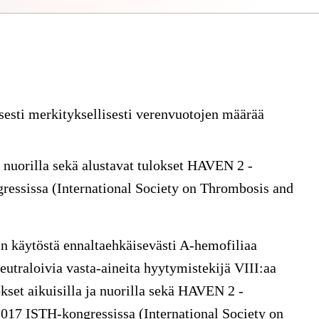
sesti merkityksellisesti verenvuotojen määrää
 nuorilla sekä alustavat tulokset HAVEN 2 -
gressissa (International Society on Thrombosis and
in käytöstä ennaltaehkäisevästi A-hemofiliaa
 neutraloivia vasta-aineita hyytymistekijä VIII:aa
set aikuisilla ja nuorilla sekä HAVEN 2 -
.2017 ISTH-kongressissa (International Society on