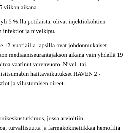
25 viikon aikana.
yli 5 %:lla potilaista, olivat injektiokohtien
 infektiot ja nivelkipu.
e 12-vuotiailla lapsilla ovat johdonmukaiset
kon mediaaniseurantajakson aikana vain yhdellä 19
oitoa vaatinut verenvuoto. Nivel- tai
misitsumabin haittavaikutukset HAVEN 2 -
tiot ja vilustumisen oireet.
nikeskustutkimus, jossa arvioitiin
a, turvallisuutta ja farmakokinetiikkaa hemofilia