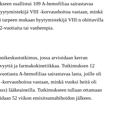
kseen osallistui 109 A-hemofiliaa sairastavaa
 hyytymistekijä VIII -korvaushoitoa vastaan, minkä
ai tarpeen mukaan hyytymistekijä VIII:n ohittavilla
12-vuotiaita tai vanhempia.
nikeskustutkimus, jossa arvioidaan kerran
ävyyttä ja farmakokinetiikkaa. Tutkimuksen 12
uotiasta A-hemofiliaa sairastavaa lasta, joille oli
-korvaushoitoa vastaan, minkä vuoksi heitä oli
pass) lääkeaineilla. Tutkimukseen tullaan ottamaan
soidaan 52 viikon emisitsumabihoidon jälkeen.