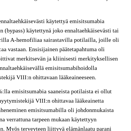
ennaltaehkäisevästi käytettyä emisitsumabia
n (bypass) käytettynä joko ennaltaehkäisevästi tai
la A-hemofiliaa sairastavilla potilailla, joille oli
aa vastaan. Ensisijainen päätetapahtuma oli
ttivat merkitsevän ja kliinisesti merkityksellisen
nnaltaehkäisevällä emisitsumabihoidolla
tekijä VIII:n ohittavaan lääkeaineeseen.
lla emisitsumabia saaneista potilaista ei ollut
yytymistekijä VIII:n ohittavaa lääkeainetta
 väheneminen emisitsumabilla oli johdonmukaista
tuna verrattuna tarpeen mukaan käytettyyn
en. Myös terveyteen liittyvä elämänlaatu parani