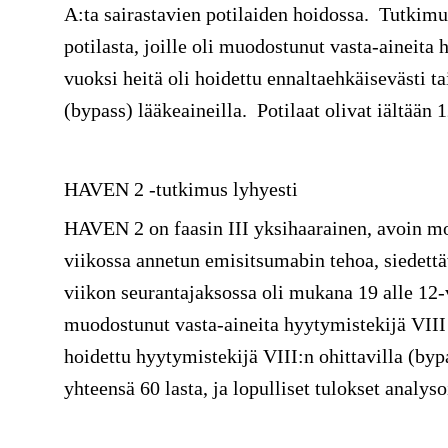
A:ta sairastavien potilaiden hoidossa. Tutkimu
potilasta, joille oli muodostunut vasta-aineita
vuoksi heitä oli hoidettu ennaltaehkäisevästi t
(bypass) lääkeaineilla. Potilaat olivat iältään 
HAVEN 2 -tutkimus lyhyesti
HAVEN 2 on faasin III yksihaarainen, avoin mo
viikossa annetun emisitsumabin tehoa, siedett
viikon seurantajaksossa oli mukana 19 alle 12-v
muodostunut vasta-aineita hyytymistekijä VIII 
hoidettu hyytymistekijä VIII:n ohittavilla (by
yhteensä 60 lasta, ja lopulliset tulokset analy