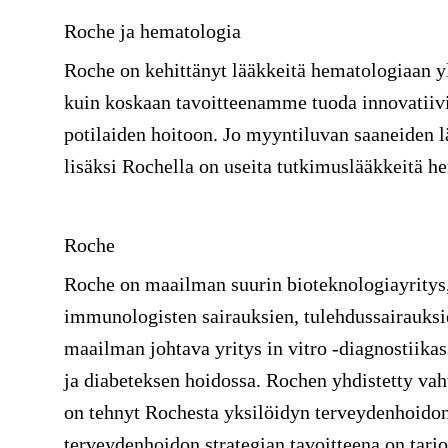
Roche ja hematologia
Roche on kehittänyt lääkkeitä hematologiaan
kuin koskaan tavoitteenamme tuoda innovatiivis
potilaiden hoitoon. Jo myyntiluvan saaneiden
lisäksi Rochella on useita tutkimuslääkkeitä h
Roche
Roche on maailman suurin bioteknologiayritys,
immunologisten sairauksien, tulehdussairauksi
maailman johtava yritys in vitro -diagnostiika
ja diabeteksen hoidossa. Rochen yhdistetty vah
on tehnyt Rochesta yksilöidyn terveydenhoidon
terveydenhoidon strategian tavoitteena on tarjot