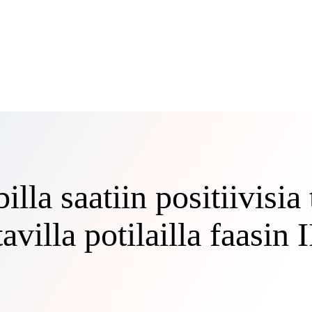
la saatiin positiivisia 
villa potilailla faasin I