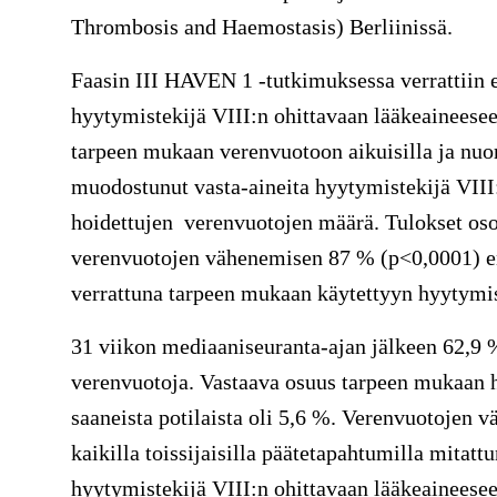
Thrombosis and Haemostasis) Berliinissä.
Faasin III HAVEN 1 -tutkimuksessa verrattiin 
hyytymistekijä VIII:n ohittavaan lääkeaineesee
tarpeen mukaan verenvuotoon aikuisilla ja nuoril
muodostunut vasta-aineita hyytymistekijä VIII:
hoidettujen verenvuotojen määrä. Tulokset osoi
verenvuotojen vähenemisen 87 % (p<0,0001) e
verrattuna tarpeen mukaan käytettyyn hyytymis
31 viikon mediaaniseuranta-ajan jälkeen 62,9 %:
verenvuotoja. Vastaava osuus tarpeen mukaan h
saaneista potilaista oli 5,6 %. Verenvuotojen
kaikilla toissijaisilla päätetapahtumilla mitat
hyytymistekijä VIII:n ohittavaan lääkeaineese