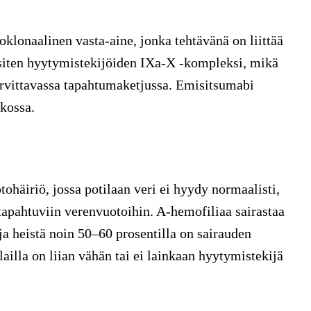
lonaalinen vasta-aine, jonka tehtävänä on liittää
siten hyytymistekijöiden IXa-X -kompleksi, mikä
rvittavassa tapahtumaketjussa. Emisitsumabi
ikossa.
ohäiriö, jossa potilaan veri ei hyydy normaalisti,
 tapahtuviin verenvuotoihin. A-hemofiliaa sairastaa
a heistä noin 50–60 prosentilla on sairauden
ailla on liian vähän tai ei lainkaan hyytymistekijä