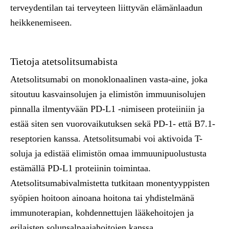
terveydentilan tai terveyteen liittyvän elämänlaadun
heikkenemiseen.
Tietoja atetsolitsumabista
Atetsolitsumabi on monoklonaalinen vasta-aine, joka
sitoutuu kasvainsolujen ja elimistön immuunisolujen
pinnalla ilmentyvään PD-L1 -nimiseen proteiiniin ja
estää siten sen vuorovaikutuksen sekä PD-1- että B7.1-
reseptorien kanssa. Atetsolitsumabi voi aktivoida T-
soluja ja edistää elimistön omaa immuunipuolustusta
estämällä PD-L1 proteiinin toimintaa.
Atetsolitsumabivalmistetta tutkitaan monentyyppisten
syöpien hoitoon ainoana hoitona tai yhdistelmänä
immunoterapian, kohdennettujen lääkehoitojen ja
erilaisten solunsalpaajahoitojen kanssa.