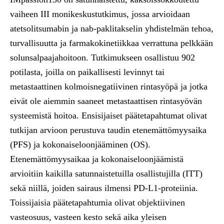
vaiheen III monikeskustutkimus, jossa arvioidaan
atetsolitsumabin ja nab-paklitakselin yhdistelmän tehoa,
turvallisuutta ja farmakokinetiikkaa verrattuna pelkkään
solunsalpaajahoitoon. Tutkimukseen osallistuu 902
potilasta, joilla on paikallisesti levinnyt tai
metastaattinen kolmoisnegatiivinen rintasyöpä ja jotka
eivät ole aiemmin saaneet metastaattisen rintasyövän
systeemistä hoitoa. Ensisijaiset päätetapahtumat olivat
tutkijan arvioon perustuva taudin etenemättömyysaika
(PFS) ja kokonaiseloonjääminen (OS).
Etenemättömyysaikaa ja kokonaiseloonjäämistä
arvioitiin kaikilla satunnaistetuilla osallistujilla (ITT)
sekä niillä, joiden sairaus ilmensi PD-L1-proteiinia.
Toissijaisia päätetapahtumia olivat objektiivinen
vasteosuus, vasteen kesto sekä aika yleisen