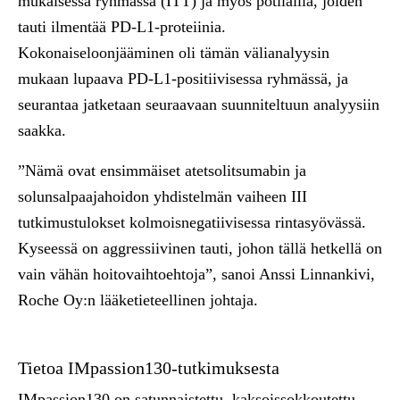
mukaisessa ryhmässä (ITT) ja myös potilailla, joiden
tauti ilmentää PD-L1-proteiinia.
Kokonaiseloonjääminen oli tämän välianalyysin
mukaan lupaava PD-L1-positiivisessa ryhmässä, ja
seurantaa jatketaan seuraavaan suunniteltuun analyysiin
saakka.
”Nämä ovat ensimmäiset atetsolitsumabin ja
solunsalpaajahoidon yhdistelmän vaiheen III
tutkimustulokset kolmoisnegatiivisessa rintasyövässä.
Kyseessä on aggressiivinen tauti, johon tällä hetkellä on
vain vähän hoitovaihtoehtoja”, sanoi Anssi Linnankivi,
Roche Oy:n lääketieteellinen johtaja.
Tietoa IMpassion130-tutkimuksesta
IMpassion130 on satunnaistettu, kaksoissokkoutettu