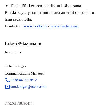
▼ Tähän lääkkeeseen kohdistuu lisäseuranta.
Kaikki käytetyt tai mainitut tavaramerkit on suojattu
lainsäädännöllä.
Lisätietoa:
www.roche.fi
/
www.roche.com
Lehdistötiedustelut
Roche Oy
Otto Köngäs
Communications Manager
+358 44 0825612
otto.kongas@roche.com
FI/ROCH/1809/0114