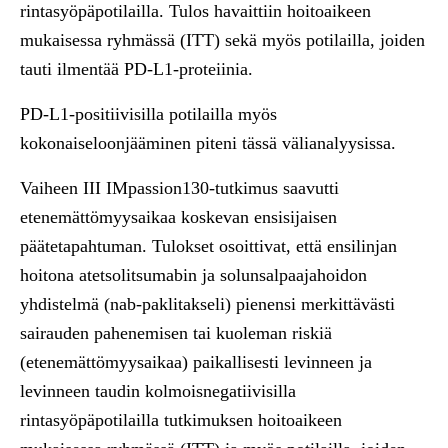
rintasyöpäpotilailla. Tulos havaittiin hoitoaikeen
mukaisessa ryhmässä (ITT) sekä myös potilailla, joiden
tauti ilmentää PD-L1-proteiinia.
PD-L1-positiivisilla potilailla myös
kokonaiseloonjääminen piteni tässä välianalyysissa.
Vaiheen III IMpassion130-tutkimus saavutti
etenemättömyysaikaa koskevan ensisijaisen
päätetapahtuman. Tulokset osoittivat, että ensilinjan
hoitona atetsolitsumabin ja solunsalpaajahoidon
yhdistelmä (nab-paklitakseli) pienensi merkittävästi
sairauden pahenemisen tai kuoleman riskiä
(etenemättömyysaikaa) paikallisesti levinneen ja
levinneen taudin kolmoisnegatiivisilla
rintasyöpäpotilailla tutkimuksen hoitoaikeen