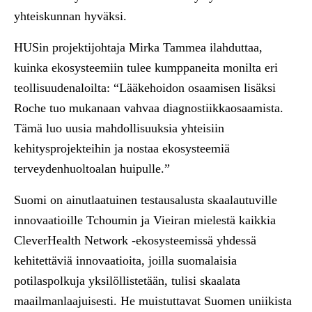
yhteiskunnan hyväksi.
HUSin projektijohtaja
Mirka Tammea
ilahduttaa,
kuinka ekosysteemiin tulee kumppaneita monilta eri
teollisuudenaloilta: “Lääkehoidon osaamisen lisäksi
Roche tuo mukanaan vahvaa diagnostiikkaosaamista.
Tämä luo uusia mahdollisuuksia yhteisiin
kehitysprojekteihin ja nostaa ekosysteemiä
terveydenhuoltoalan huipulle.”
Suomi on ainutlaatuinen testausalusta skaalautuville
innovaatioille Tchoumin ja Vieiran mielestä kaikkia
CleverHealth Network -ekosysteemissä yhdessä
kehitettäviä innovaatioita, joilla suomalaisia
potilaspolkuja yksilöllistetään, tulisi skaalata
maailmanlaajuisesti. He muistuttavat Suomen uniikista