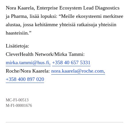
Nora Kaarela, Enterprise Ecosystem Lead Diagnostics
ja Pharma, lisää lopuksi: “Meille ekosysteemi merkitsee
alustaa, jossa kehitämme yhteisiä ratkaisuja yhteisiin
haasteisiin.”
Lisätietoja:
CleverHealth Network/Mirka Tammi:
mirka.tammi@hus.fi
,
+358 40 657 5331
Roche/Nora Kaarela:
nora.kaarela@roche.com
,
+358 400 897 020
MC-FI-00513
M-FI-00001676