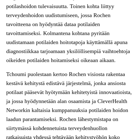
potilashoidon tulevaisuutta. Toinen kohta liittyy
terveydenhoidon uudistumiseen, jossa Rochen
tavoitteena on hyödyntää dataa potilaiden
tavoittamiseksi. Kolmantena kohtana pyritään
uudistamaan potilaiden hoitotapoja käyttämällä apuna
diagnostiikkaa tarjoamaan yksilöllisempiä vaihtoehtoja
oikeiden potilaiden hoitamiseksi oikeaan aikaan.
Tchoumi puolestaan kertoo Rochen visiosta rakentaa
kestävä kehitystä edistävä järjestelmä, jonka ansiosta
potilaat pääsevät hyötymään kehitetyistä innovaatioista,
ja jossa hyödynnetään alan osaamista ja CleverHealth
Networkin kaltaisia kumppanuuksia potilaiden hoidon
laadun parantamiseksi. Rochen lähestymistapa on
siirtymässä kohdennetuista terveydenhuollon
ratkaisuista yhdessä tehtävään kehitystyöhön koko