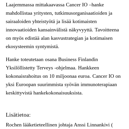
Laajemmassa mittakaavassa Cancer IO –hanke
mahdollistaa yritysten, tutkimusorganisaatioiden ja
sairaaloiden yhteistyötä ja lisää kotimaisten
innovaatioiden kansainvälistä näkyvyyttä. Tavoitteena
on myös edistää alan kasvustrategian ja kotimaisen
ekosysteemin syntymistä.
Hanke toteutetaan osana Business Finlandin
Yksilöllistetty Terveys -ohjelmaa. Hankkeen
kokonaisrahoitus on 10 miljoonaa euroa. Cancer IO on
yksi Euroopan suurimmista syövän immunoterapiaan
keskittyvistä hankekokonaisuuksista.
Lisätietoa:
Rochen lääketieteellinen johtaja Anssi Linnankivi (