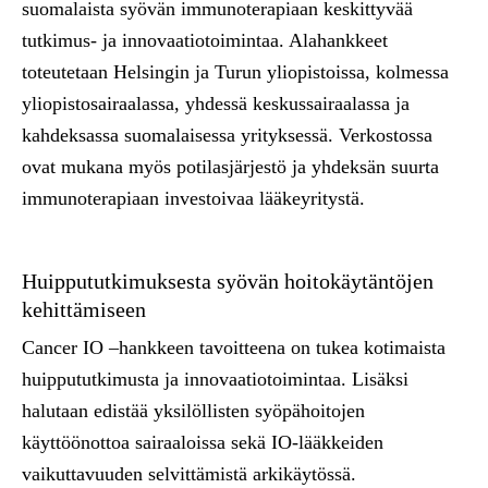
suomalaista syövän immunoterapiaan keskittyvää
tutkimus- ja innovaatiotoimintaa. Alahankkeet
toteutetaan Helsingin ja Turun yliopistoissa, kolmessa
yliopistosairaalassa, yhdessä keskussairaalassa ja
kahdeksassa suomalaisessa yrityksessä. Verkostossa
ovat mukana myös potilasjärjestö ja yhdeksän suurta
immunoterapiaan investoivaa lääkeyritystä.
Huippututkimuksesta syövän hoitokäytäntöjen
kehittämiseen
Cancer IO –hankkeen tavoitteena on tukea kotimaista
huippututkimusta ja innovaatiotoimintaa. Lisäksi
halutaan edistää yksilöllisten syöpähoitojen
käyttöönottoa sairaaloissa sekä IO-lääkkeiden
vaikuttavuuden selvittämistä arkikäytössä.