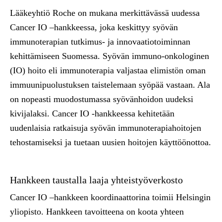
Lääkeyhtiö Roche on mukana merkittävässä uudessa
Cancer IO –hankkeessa, joka keskittyy syövän
immunoterapian tutkimus- ja innovaatiotoiminnan
kehittämiseen Suomessa. Syövän immuno-onkologinen
(IO) hoito eli immunoterapia valjastaa elimistön oman
immuunipuolustuksen taistelemaan syöpää vastaan. Ala
on nopeasti muodostumassa syövänhoidon uudeksi
kivijalaksi. Cancer IO -hankkeessa kehitetään
uudenlaisia ratkaisuja syövän immunoterapiahoitojen
tehostamiseksi ja tuetaan uusien hoitojen käyttöönottoa.
Hankkeen taustalla laaja yhteistyöverkosto
Cancer IO –hankkeen koordinaattorina toimii Helsingin
yliopisto. Hankkeen tavoitteena on koota yhteen