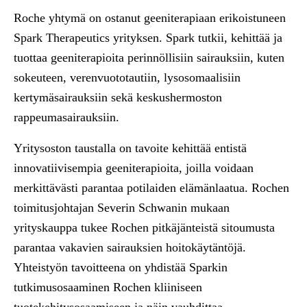
Roche yhtymä on ostanut geeniterapiaan erikoistuneen
Spark Therapeutics yrityksen. Spark tutkii, kehittää ja
tuottaa geeniterapioita perinnöllisiin sairauksiin, kuten
sokeuteen, verenvuototautiin, lysosomaalisiin
kertymäsairauksiin sekä keskushermoston
rappeumasairauksiin.
Yritysoston taustalla on tavoite kehittää entistä
innovatiivisempia geeniterapioita, joilla voidaan
merkittävästi parantaa potilaiden elämänlaatua. Rochen
toimitusjohtajan Severin Schwanin mukaan
yrityskauppa tukee Rochen pitkäjänteistä sitoumusta
parantaa vakavien sairauksien hoitokäytäntöjä.
Yhteistyön tavoitteena on yhdistää Sparkin
tutkimusosaaminen Rochen kliiniseen