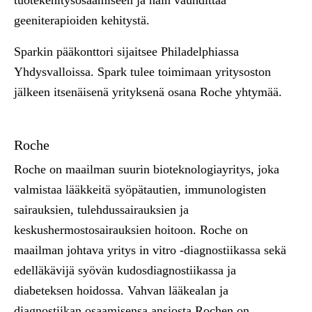
tuotekehitysosaamiseen ja näin vauhdittaa
geeniterapioiden kehitystä.
Sparkin pääkonttori sijaitsee Philadelphiassa
Yhdysvalloissa. Spark tulee toimimaan yritysoston
jälkeen itsenäisenä yrityksenä osana Roche yhtymää.
Roche
Roche on maailman suurin bioteknologiayritys, joka
valmistaa lääkkeitä syöpätautien, immunologisten
sairauksien, tulehdussairauksien ja
keskushermostosairauksien hoitoon. Roche on
maailman johtava yritys in vitro -diagnostiikassa sekä
edelläkävijä syövän kudosdiagnostiikassa ja
diabeteksen hoidossa. Vahvan lääkealan ja
diagnostiikan osaamisensa ansiosta Rochen on