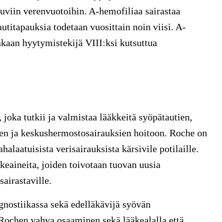
tuviin verenvuotoihin. A-hemofiliaa sairastaa
utitapauksia todetaan vuosittain noin viisi. A-
inkaan hyytymistekijä VIII:ksi kutsuttua
joka tutkii ja valmistaa lääkkeitä syöpätautien,
en ja keskushermostosairauksien hoitoon. Roche on
halaatuisista verisairauksista kärsivile potilaille.
äkeaineita, joiden toivotaan tuovan uusia
sairastaville.
gnostiikassa sekä edelläkävijä syövän
 Rochen vahva osaaminen sekä lääkealalla että