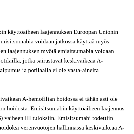
in käyttöaiheen laajennuksen Euroopan Unionin
 emisitsumabia voidaan jatkossa käyttää myös
een laajennuksen myötä emisitsumabia voidaan
tilailla, jotka sairastavat keskivaikeaa A-
ipumus ja potilaalla ei ole vasta-aineita
vaikean A-hemofilian hoidossa ei tähän asti ole
don hoidosta. Emisitsumabin käyttöaiheen laajennus
 vaiheen III tuloksiin. Emisitsumabi todettiin
hoidoksi verenvuotojen hallinnassa keskivaikeaa A-