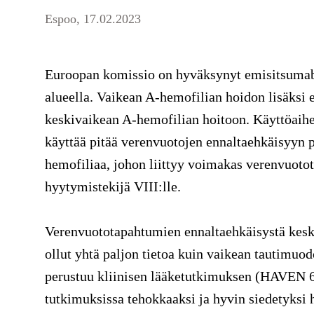
Espoo, 17.02.2023
Euroopan komissio on hyväksynyt emisitsumab
alueella. Vaikean A-hemofilian hoidon lisäksi
keskivaikean A-hemofilian hoitoon. Käyttöaih
käyttää pitää verenvuotojen ennaltaehkäisyyn po
hemofiliaa, johon liittyy voimakas verenvuotota
hyytymistekijä VIII:lle.
Verenvuototapahtumien ennaltaehkäisystä keski
ollut yhtä paljon tietoa kuin vaikean tautimuo
perustuu kliinisen lääketutkimuksen (HAVEN 6)
tutkimuksissa tehokkaaksi ja hyvin siedetyksi 