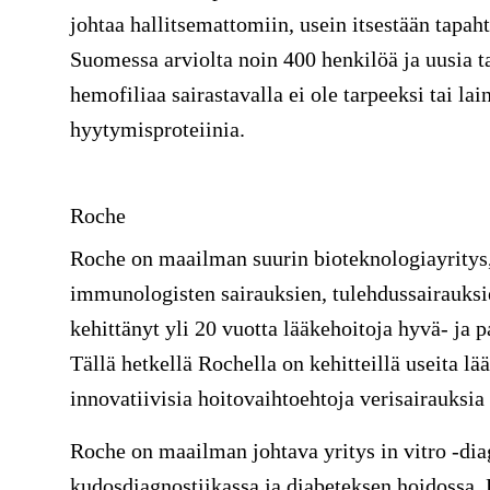
johtaa hallitsemattomiin, usein itsestään tapah
Suomessa arviolta noin 400 henkilöä ja uusia ta
hemofiliaa sairastavalla ei ole tarpeeksi tai la
hyytymisproteiinia.
Roche
Roche on maailman suurin bioteknologiayritys, 
immunologisten sairauksien, tulehdussairauksi
kehittänyt yli 20 vuotta lääkehoitoja hyvä- ja pa
Tällä hetkellä Rochella on kehitteillä useita lä
innovatiivisia hoitovaihtoehtoja verisairauksia 
Roche on maailman johtava yritys in vitro -dia
kudosdiagnostiikassa ja diabeteksen hoidossa.