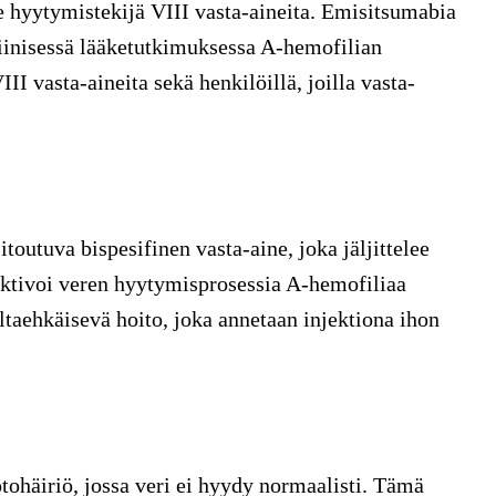
ole hyytymistekijä VIII vasta-aineita. Emisitsumabia
liinisessä lääketutkimuksessa A-hemofilian
II vasta-aineita sekä henkilöillä, joilla vasta-
outuva bispesifinen vasta-aine, joka jäljittelee
aktivoi veren hyytymisprosessia A-hemofiliaa
ltaehkäisevä hoito, joka annetaan injektiona ihon
ohäiriö, jossa veri ei hyydy normaalisti. Tämä