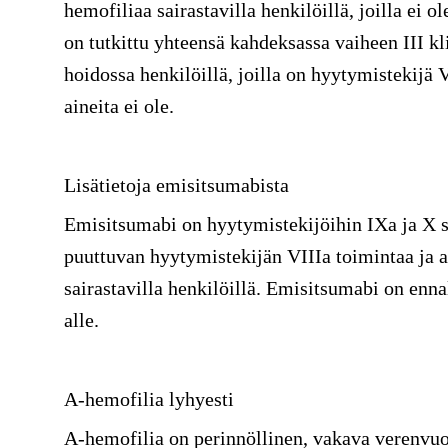
hemofiliaa sairastavilla henkilöillä, joilla ei 
on tutkittu yhteensä kahdeksassa vaiheen III k
hoidossa henkilöillä, joilla on hyytymistekijä VI
aineita ei ole.
Lisätietoja emisitsumabista
Emisitsumabi on hyytymistekijöihin IXa ja X sit
puuttuvan hyytymistekijän VIIIa toimintaa ja 
sairastavilla henkilöillä. Emisitsumabi on enna
alle.
A-hemofilia lyhyesti
A-hemofilia on perinnöllinen, vakava verenvuot